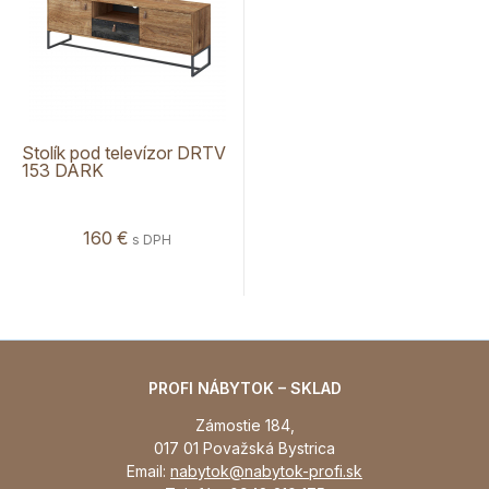
Stolík pod televízor DRTV
153 DARK
160 €
s DPH
PROFI NÁBYTOK – SKLAD
Zámostie 184,
017 01 Považská Bystrica
Email:
nabytok@nabytok-profi.sk