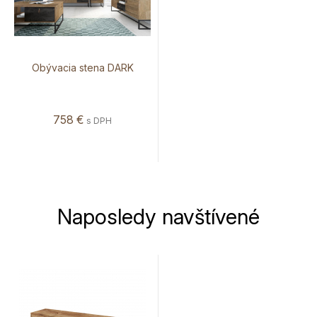
Obývacia stena DARK
758
€
s DPH
Naposledy navštívené