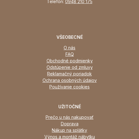
Telefón:
0948 210 175
VŠEOBECNÉ
O nás
FAQ
Obchodné podmienky
Odstúpenie od zmluvy
Reklamačný poriadok
Ochrana osobných údajov
Používanie cookies
UŽITOČNÉ
Prečo u nás nakupovať
Doprava
Nákup na splátky
Výnos a montáž nábytku