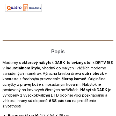
Popis
Moderný
sektorový nábytok DARK-televízny stolík DRTV 153
v
industiálnom štýle
, vhodný do malých i väčších moderne
zariadených interiérov. Výrazná kresba dreva
dub ribbeck
v
kontraste s farebným prevedením
čierny kameň
. Originálne
úchytky z pravej kože s mosadzným kovaním. Nábytok je
postavený na kovových čierných nožičkách.
Nábytok DARK
je
vyrobený z vysokokvalitnej DTD odolnej voči poškriabaniu a
vlhkosti, hrany sú olepené
ABS páskou
na predĺženie
živostnosti.
Rozmery (šxvxh):
153 x 54 x 39 cm