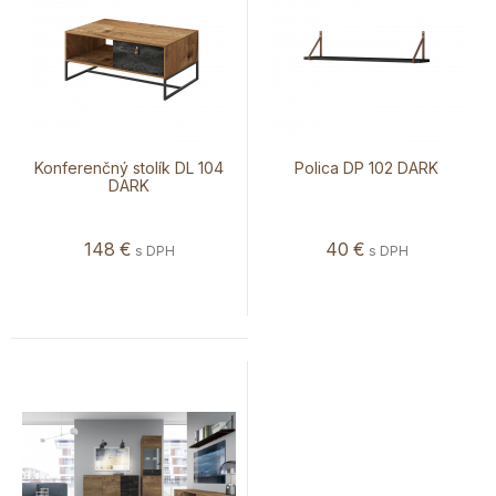
Konferenčný stolík DL 104
Polica DP 102 DARK
DARK
148
€
40
€
s DPH
s DPH