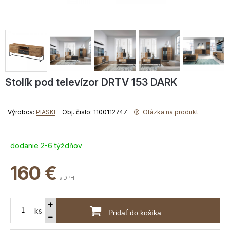
Stolík pod televízor DRTV 153 DARK
Výrobca:
PIASKI
Obj. čislo: 1100112747
Otázka na produkt
dodanie 2-6 týždňov
160
€
s DPH
ks
Pridať do košíka