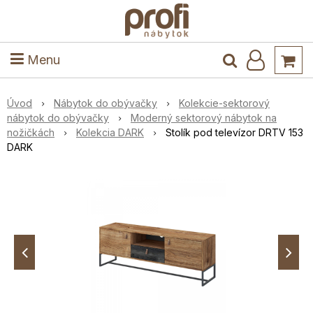
ele
Masív
Detské izby
Kuchyňa a jedáleň
Stoly a stoličky
Predsieň
Menu
Úvod
Nábytok do obývačky
Kolekcie-sektorový
nábytok do obývačky
Moderný sektorový nábytok na
nožičkách
Kolekcia DARK
Stolík pod televízor DRTV 153
DARK