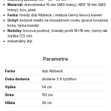
Materiál:
drevotrieska 16 mm (ABS hrany), MDF 16 mm (ABS
hrany), kov, plast
Farba:
hnedý dub Ribbeck / imitácia čierny lávový kameň
Úchyt:
kožené madlo na mosadznom cvoku (pravá hovädzia
koža, farba hnedá)
Nožičky:
kovová podnož, hranatý profil 18×18 mm, čierny lak
(výška 17,5 cm)
industriálny štýl
Parametre
Farba
dub Ribbeck
Doba dodania
dodanie 2-6 týždňov
Výška
54 cm
Šírka
153 cm
Hĺbka
39 cm