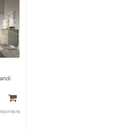
T
andi
1100111878