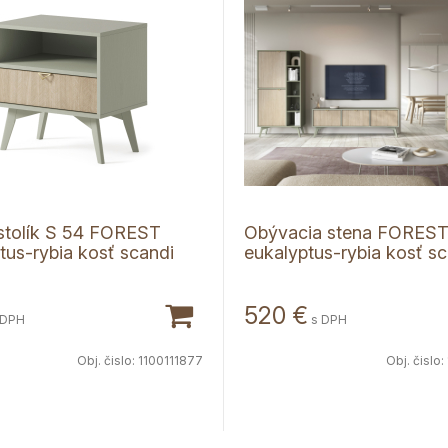
stolík S 54 FOREST
Obývacia stena FORES
tus-rybia kosť scandi
eukalyptus-rybia kosť sc
520
€
 DPH
s DPH
Obj. čislo:
1100111877
Obj. čislo: