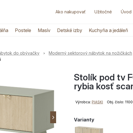
Ako nakupovať
Užitočné
Úvod
álňa
Postele
Masív
Detské izby
Kuchyňa a jedáleň
nábytok do obývačky
Moderný sektorový nábytok na nožičkách
i
Stolík pod tv
rybia kosť sca
Výrobca:
PIASKI
Obj. čislo: 110
Varianty