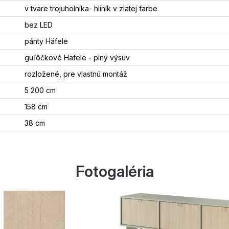
v tvare trojuholníka- hliník v zlatej farbe
bez LED
pánty Häfele
guľôčkové Häfele - plný výsuv
rozložené, pre vlastnú montáž
5 200 cm
158 cm
38 cm
Fotogaléria