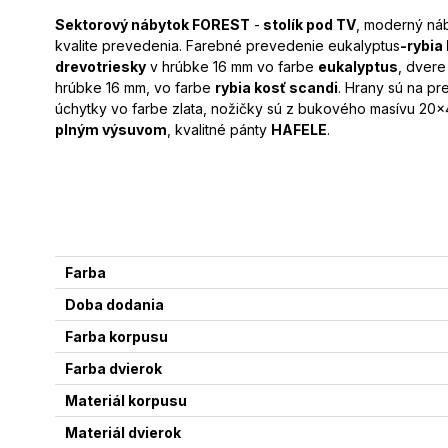
Sektorový nábytok FOREST
-
stolík pod TV
, moderný ná
kvalite prevedenia. Farebné prevedenie eukalyptus
-rybia
drevotriesky
v hrúbke 16 mm vo farbe
eukalyptus
, dver
hrúbke 16 mm, vo farbe
rybia kosť scandi
. Hrany sú na pr
úchytky vo farbe zlata, nožičky sú z bukového masívu 20x
plným výsuvom
, kvalitné pánty
HAFELE
.
Farba
Doba dodania
Farba korpusu
Farba dvierok
Materiál korpusu
Materiál dvierok