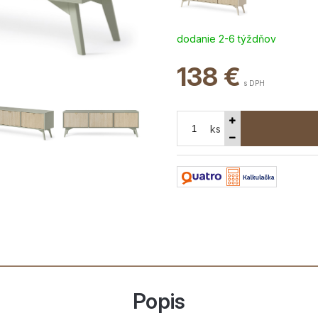
dodanie 2-6 týždňov
138
€
s DPH
ks
Popis