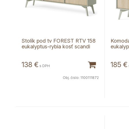
Stolík pod tv FOREST RTV 158
Komoda
eukalyptus-rybia kosť scandi
eukalyp
138
€
185
€
s DPH
Obj. čislo:
1100111872