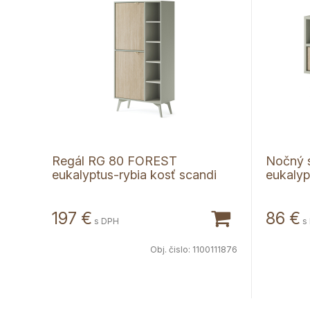
Regál RG 80 FOREST
Nočný 
eukalyptus-rybia kosť scandi
eukalyp
197
€
86
€
s DPH
s
Obj. čislo:
1100111876