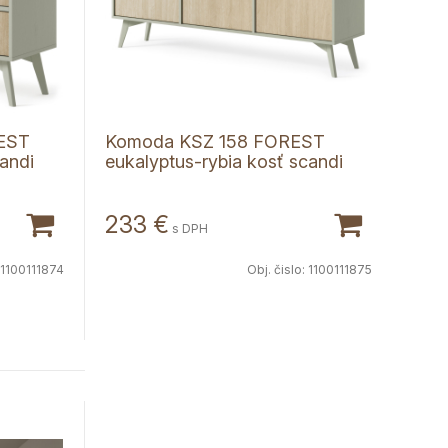
EST
Komoda KSZ 158 FOREST
andi
eukalyptus-rybia kosť scandi
233
€
s DPH
1100111874
Obj. čislo:
1100111875