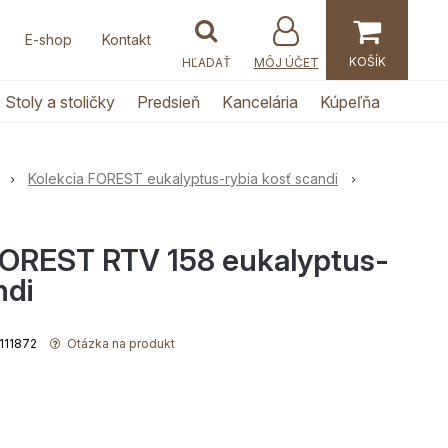
E-shop
Kontakt
MÔJ ÚČET
Stoly a stoličky
Predsieň
Kancelária
Kúpeľňa
Kolekcia FOREST eukalyptus-rybia kosť scandi
 FOREST RTV 158 eukalyptus-
ndi
0111872
Otázka na produkt