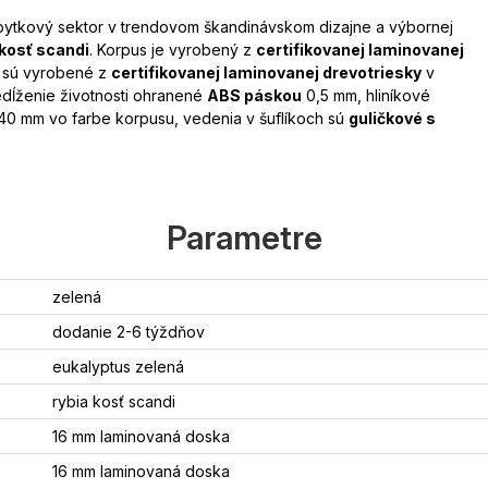
bytkový sektor v trendovom škandinávskom dizajne a výbornej
 kosť scandi
. Korpus je vyrobený z
certifikovanej laminovanej
e sú vyrobené z
certifikovanej laminovanej drevotriesky
v
edĺženie životnosti ohranené
ABS páskou
0,5 mm, hliníkové
40 mm vo farbe korpusu, vedenia v šuflíkoch sú
guličkové s
Parametre
zelená
dodanie 2-6 týždňov
eukalyptus zelená
rybia kosť scandi
16 mm laminovaná doska
16 mm laminovaná doska