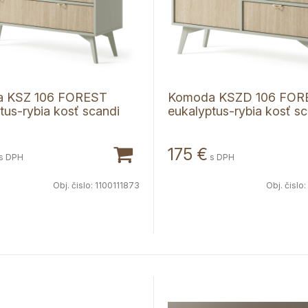
 KSZ 106 FOREST
Komoda KSZD 106 FOR
tus-rybia kosť scandi
eukalyptus-rybia kosť sc
175
€
s DPH
s DPH
Obj. čislo:
1100111873
Obj. čislo: