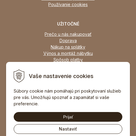
Používanie cookies
UŽITOČNÉ
Prečo u nás nakupovať
Doprava
Nákup na splátky
Výnos a montáž nábytku
Spôsob platby
Zľavy
Osobný odber
Vaše nastavenie cookies
Zariadime všetky typy interiérov
Súbory cookie nám pomáhajú pri poskytovaní služieb
pre vás. Umožňujú spoznať a zapamätať si vaše
DOPORUČIŤ ZNÁMEMU
preferencie.
Prijať
Nastaviť