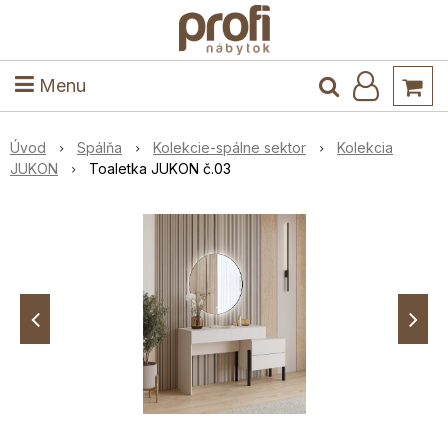
ele
Masív
Detské izby
Kuchyňa a jedáleň
Stoly a stoličky
Predsieň
Menu
Úvod
Spálňa
Kolekcie-spálne sektor
Kolekcia
JUKON
Toaletka JUKON č.03