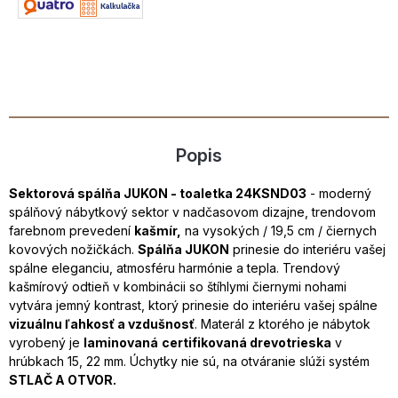
Popis
Sektorová spálňa JUKON - toaletka 24KSND03
- moderný
spálňový nábytkový sektor v nadčasovom dizajne, trendovom
farebnom prevedení
kašmír,
na vysokých / 19,5 cm / čiernych
kovových nožičkách.
Spálňa JUKON
prinesie do interiéru vašej
spálne eleganciu, atmosféru harmónie a tepla. Trendový
kašmírový odtieň v kombinácii so štíhlymi čiernymi nohami
vytvára jemný kontrast, ktorý prinesie do interiéru vašej spálne
vizuálnu ľahkosť a vzdušnosť
. Materál z ktorého je nábytok
vyrobený je
laminovaná
certifikovaná drevotrieska
v
hrúbkach 15, 22 mm. Úchytky nie sú, na otváranie slúži systém
STLAČ A OTVOR.