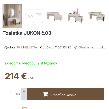
Toaletka JUKON č.03
Výrobca:
IMS HELVETIA
Obj. čislo: 1100113495
Otázka na produkt
skladom u výrobcu, 2-8 týždňov
214
€
s DPH
ks
Pridať do košíka