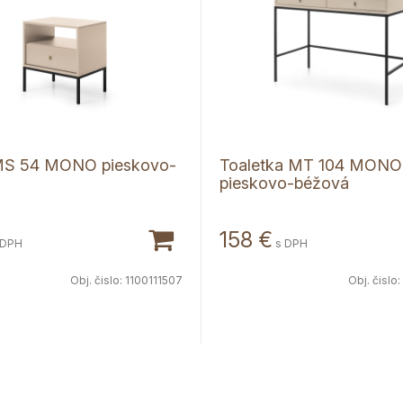
 MS 54 MONO pieskovo-
Toaletka MT 104 MONO
pieskovo-béžová
158
€
 DPH
s DPH
Obj. čislo:
1100111507
Obj. čislo: