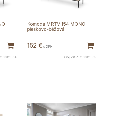
NO
Komoda MRTV 154 MONO
pieskovo-béžová
152
€
s DPH
1100111504
Obj. čislo:
1100111505