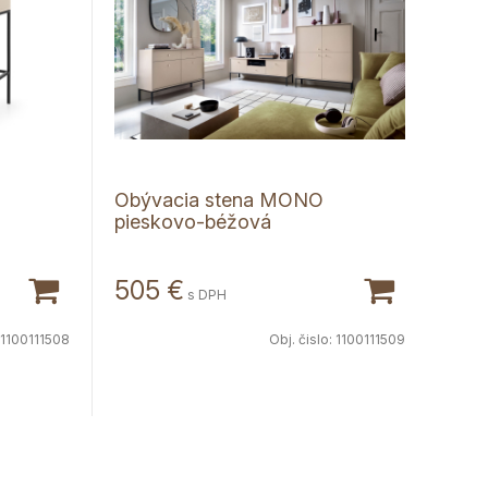
Obývacia stena MONO
pieskovo-béžová
505
€
s DPH
1100111508
Obj. čislo:
1100111509