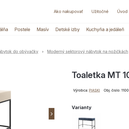
Ako nakupovať
Užitočné
Úvod
álňa
Postele
Masív
Detské izby
Kuchyňa a jedáleň
nábytok do obývačky
Moderný sektorový nábytok na nožičkách
Toaletka MT 
Výrobca:
PIASKI
Obj. čislo: 110
Varianty