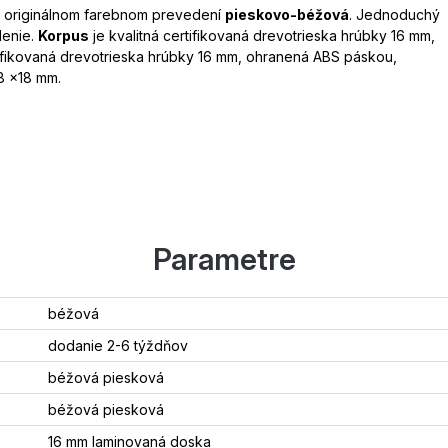
originálnom farebnom prevedení
pieskovo-béžová
. Jednoduchý
denie.
Korpus
je kvalitná certifikovaná drevotrieska hrúbky 16 mm,
ifikovaná drevotrieska hrúbky 16 mm, ohranená ABS páskou,
8 x18 mm.
Parametre
béžová
dodanie 2-6 týždňov
béžová piesková
béžová piesková
16 mm laminovaná doska