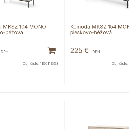
a MKSZ 104 MONO
Komoda MKSZ 154 MO
vo-béžová
pieskovo-béžová
225
€
 DPH
s DPH
Obj. čislo:
1100111503
Obj. čislo: