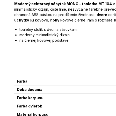
Moderný sektorový nábytok MONO - toaletka
MT 104
v 
minimalistický dizajn, čisté línie, nezvyčajné farebné preve
ohranená ABS páskou na predĺženie životnosti,
dvere
cert
úchytky
sú kovové,
nohy
kovové čierne, rám o rozmere 1
toaletný stolík s dvoma zásuvkami
moderný minimalistický dizajn
na čiernej kovovej podstave
Farba
Doba dodania
Farba korpusu
Farba dvierok
Materiál korpusu