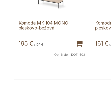
Komoda MK 104 MONO
Komod
pieskovo-béžová
piesko
195
€
161
€
s DPH
s
Obj. čislo:
1100111502