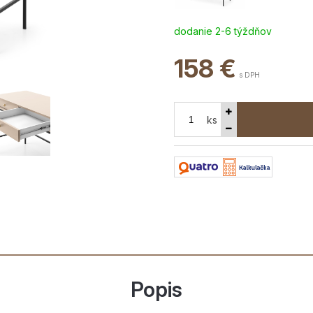
dodanie 2-6 týždňov
158
€
s DPH
ks
Popis