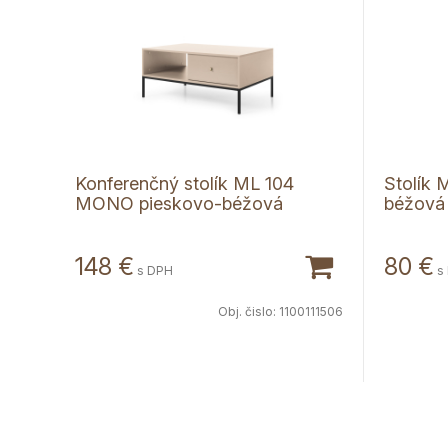
Konferenčný stolík ML 104
Stolík
MONO pieskovo-béžová
béžová
148
€
80
€
s DPH
s
Obj. čislo:
1100111506