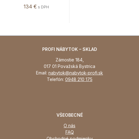
134 €
s DPH
PROFI NÁBYTOK – SKLAD
Zámostie 184,
017 01 Považská Bystrica
Email:
nabytok@nabytok-profi.sk
Telefón:
0948 210 175
VŠEOBECNÉ
O nás
FAQ
Obchodné podmienky