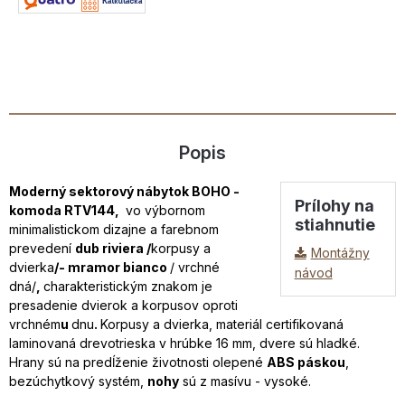
Popis
Moderný sektorový nábytok BOHO -
Prílohy na
komoda RTV144,
vo výbornom
stiahnutie
minimalistickom dizajne a farebnom
prevedení
dub riviera /
korpusy a
Montážny
dvierka
/- mramor bianco
/ vrchné
návod
dná/
,
charakteristickým znakom je
presadenie dvierok a korpusov oproti
vrchném
u
dnu
.
Korpusy a dvierka, materiál certifikovaná
laminovaná drevotrieska v hrúbke 16 mm, dvere sú hladké.
Hrany sú na predĺženie životnosti olepené
ABS páskou
,
bezúchytkový systém,
nohy
sú z masívu - vysoké.