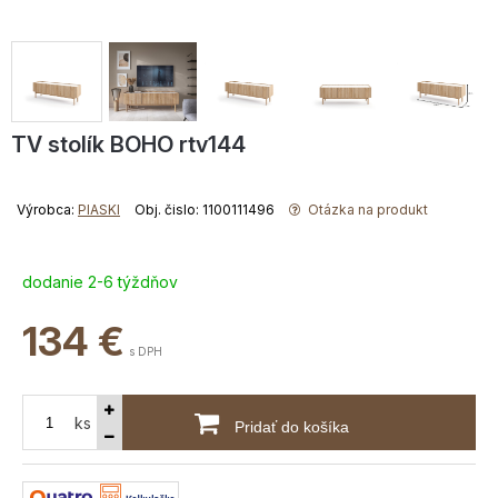
TV stolík BOHO rtv144
Výrobca:
PIASKI
Obj. čislo: 1100111496
Otázka na produkt
dodanie 2-6 týždňov
134
€
s DPH
ks
Pridať do košíka