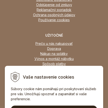
Odstúpenie od zmluvy
Reklamačný poriadok
Ochrana osobných údajov
Používanie cookies
UŽITOČNÉ
Prečo u nás nakupovať
Doprava
Nákup na splátky
Výnos a montáž nábytku
Spôsob platby
Zľavy
Osobný odber
Vaše nastavenie cookies
Zariadime všetky typy interiérov
Súbory cookie nám pomáhajú pri poskytovaní služieb
pre vás. Umožňujú spoznať a zapamätať si vaše
DOPORUČIŤ ZNÁMEMU
preferencie.