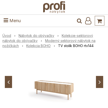
ele
Masív
Detské izby
Kuchyňa a jedáleň
Stoly a stoličky
Predsieň
Menu
Úvod
Nábytok do obývačky
Kolekcie-sektorový
nábytok do obývačky
Moderný sektorový nábytok na
nožičkách
Kolekcia BOHO
TV stolík BOHO rtv144