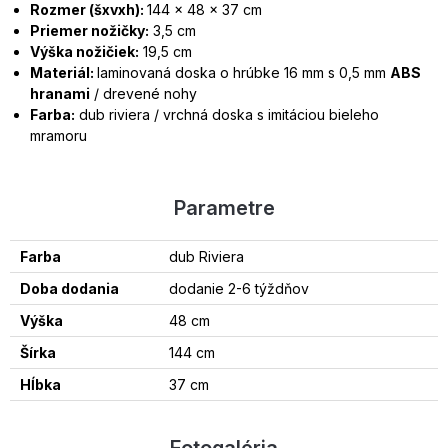
Rozmer (šxvxh):
144 x 48 x 37 cm
Priemer nožičky:
3,5 cm
Výška nožičiek:
19,5 cm
Materiál:
laminovaná doska o hrúbke 16 mm s 0,5 mm
ABS
hranami
/ drevené nohy
Farba:
dub riviera / vrchná doska s imitáciou bieleho
mramoru
Parametre
Farba
dub Riviera
Doba dodania
dodanie 2-6 týždňov
Výška
48 cm
Šírka
144 cm
Hĺbka
37 cm