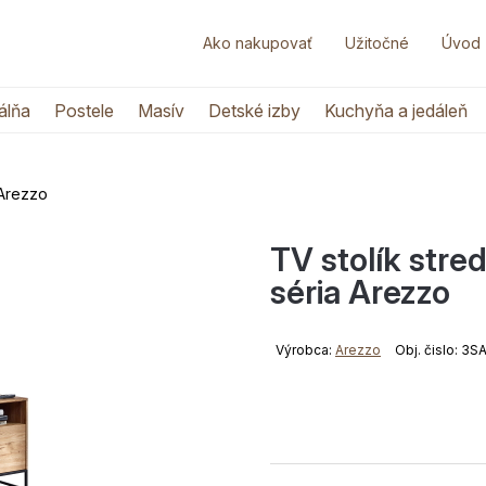
Ako nakupovať
Užitočné
Úvod
álňa
Postele
Masív
Detské izby
Kuchyňa a jedáleň
 Arezzo
TV stolík stre
séria Arezzo
Výrobca:
Arezzo
Obj. čislo: 3S