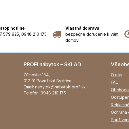
stop hotline
Vlastná doprava
7 579 925, 0948 210 175
bezpečné doručenie k vám
domov
PROFI nábytok – SKLAD
Všeob
Zámostie 184,
O nás
017 01 Považská Bystrica
FAQ
Email:
nabytok@nabytok-profi.sk
Obchodn
Telefón:
0948 210 175
Odstúpen
Reklamač
Ochrana 
Používan