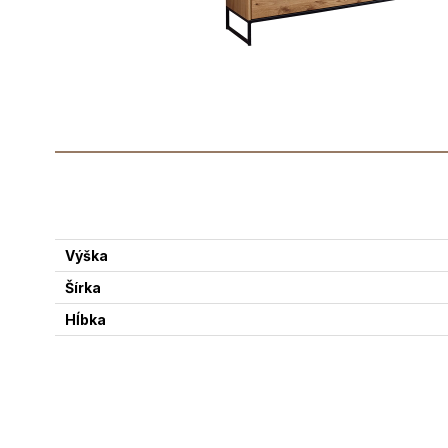
Výška
Šírka
Hĺbka