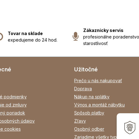
Zákaznícky servis
Tovar na sklade
profesionálne poradenstvo
expedujeme do 24 hod.
starostlivosť
ecné
Užitočné
Prečo u nás nakupovať
Doprava
é podmienky
Nákup na splátky
ie od zmluvy
Výnos a montáž nábytku
ný poriadok
Spôsob platby
osobných údajov
Zľavy
ie cookies
Osobný odber
Zariadime všetky typy interiéro