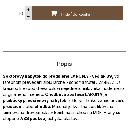
ks
Pridať do košíka
Popis
Sektorový nábytok do predsiene LARONA
- vešiak 89
, vo
farebnom prevedení sibiu larche - sonoma trufel / 244BDZ ../s
krásnou kresbou dreva osloví nejedného milovníka moderného,
originálneho interiéru.
Chodbová zostava LARONA
je
praktický predsieňový nábytok
, s ktorým ľahko zariadite vašu
predsieň
alebo
chodbu
. Materiál je kvalitná certifikovaná
laminovaná drevotrieska v kombinácii fóliou na MDF. Hrany sú
olepené
ABS páskou
, úchytka plastová.