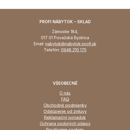
PROFI NÁBYTOK – SKLAD
Zámostie 184,
017 01 Považská Bystrica
Email:
nabytok@nabytok-profi.sk
Telefón:
0948 210 175
VŠEOBECNÉ
O nás
FAQ
Obchodné podmienky
Odstúpenie od zmluvy
Reklamačný poriadok
Ochrana osobných údajov
Používanie cookies