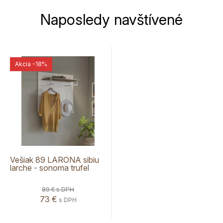
Naposledy navštívené
Akcia
-18%
Vešiak 89 LARONA sibiu
larche - sonoma trufel
89 €
s DPH
73 €
s DPH