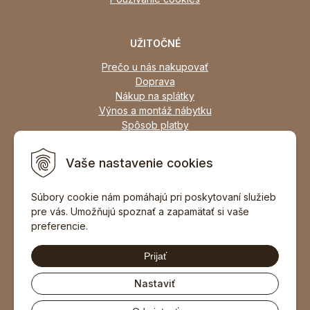
UŽITOČNÉ
Prečo u nás nakupovať
Doprava
Nákup na splátky
Výnos a montáž nábytku
Spôsob platby
Zľavy
Osobný odber
Vaše nastavenie cookies
Zariadime všetky typy interiérov
Súbory cookie nám pomáhajú pri poskytovaní služieb
pre vás. Umožňujú spoznať a zapamätať si vaše
DOPORUČIŤ ZNÁMEMU
preferencie.
Prijať
Nastaviť