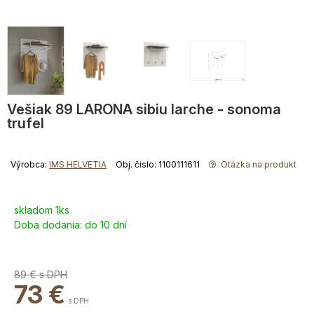
Vešiak 89 LARONA sibiu larche - sonoma
trufel
Výrobca:
IMS HELVETIA
Obj. čislo: 1100111611
Otázka na produkt
skladom 1ks
Doba dodania:
do 10 dní
89 €
s DPH
73
€
s DPH