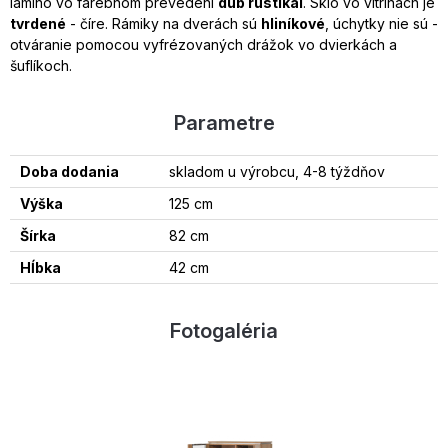
lamino vo farebnom prevedení
dub rustikal
. Sklo vo vitrínach je
tvrdené
- číre. Rámiky na dverách sú
hliníkové
, úchytky nie sú -
otváranie pomocou vyfrézovaných drážok vo dvierkách a
šuflíkoch.
Parametre
Doba dodania
skladom u výrobcu, 4-8 týždňov
Výška
125 cm
Šírka
82 cm
Hĺbka
42 cm
Fotogaléria