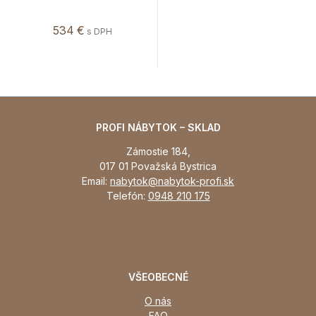
534 €
s DPH
PROFI NÁBYTOK – SKLAD
Zámostie 184,
017 01 Považská Bystrica
Email:
nabytok@nabytok-profi.sk
Telefón:
0948 210 175
VŠEOBECNÉ
O nás
FAQ