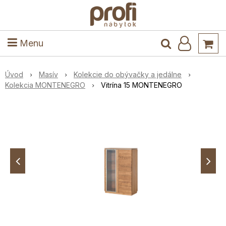
ele
Masív
Detské izby
Kuchyňa a jedáleň
Stoly a stoličky
Predsieň
Menu
Úvod
Masív
Kolekcie do obývačky a jedálne
Kolekcia MONTENEGRO
Vitrína 15 MONTENEGRO