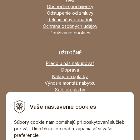
Obchodné podmienky
Odstúpenie od zmluvy
Reklamačný poriadok
Ochrana osobných údajov
Používanie cookies
UŽITOČNÉ
Prečo u nás nakupovať
Doprava
Nákup na splátky
Výnos a montáž nábytku
Spôsob platby
Zľavy
Osobný odber
Vaše nastavenie cookies
Zariadime všetky typy interiérov
Súbory cookie nám pomáhajú pri poskytovaní služieb
pre vás. Umožňujú spoznať a zapamätať si vaše
DOPORUČIŤ ZNÁMEMU
preferencie.