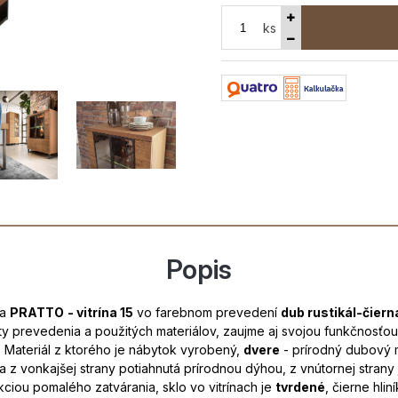
ks
Popis
va
PRATTO
- vitrína 15
vo farebnom prevedení
dub rustikál-čier
 prevedenia a použitých materiálov, zaujme aj svojou funkčnosťou
. Materiál z ktorého je nábytok vyrobený,
dvere
- prírodný dubový 
a z vonkajšej strany potiahnutá prírodnou dýhou, z vnútornej strany j
ciou pomalého zatvárania, sklo vo vitrínach je
tvrdené
, čierne hli