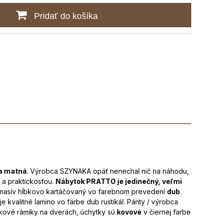
Pridať do košíka
na matná
. Výrobca SZYNAKA opäť nenechal nič na náhodu,
 a praktickosťou.
Nábytok PRATTO je jedinečný, veľmi
masív hĺbkovo kartáčovaný vo farebnom prevedení
dub
e kvalitné lamino vo farbe dub rustikál. Pánty / výrobca
níkové rámiky na dverách, úchytky sú
kovové
v čiernej farbe