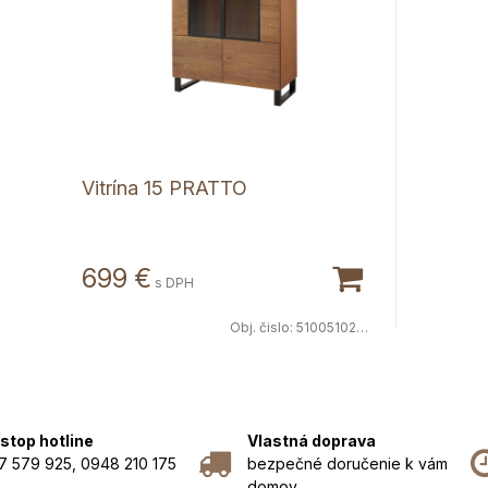
Vitrína 15 PRATTO
699 €
s DPH
Obj. čislo:
5100510280
stop hotline
Vlastná doprava
7 579 925, 0948 210 175
bezpečné doručenie k vám
domov