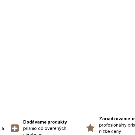
Zariadzovanie i
Dodávame produkty
profesionálny prís
 a
priamo od overených
nízke ceny
výrobcov