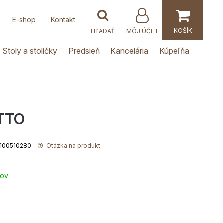
E-shop
Kontakt
MÔJ ÚČET
Stoly a stoličky
Predsieň
Kancelária
Kúpeľňa
ATTO
 5100510280
Otázka na produkt
ňov