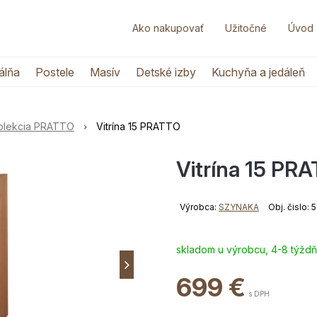
Ako nakupovať
Užitočné
Úvod
álňa
Postele
Masív
Detské izby
Kuchyňa a jedáleň
olekcia PRATTO
Vitrína 15 PRATTO
Vitrína 15 PR
Výrobca:
SZYNAKA
Obj. čislo:
skladom u výrobcu, 4-8 týžd
699
€
s DPH