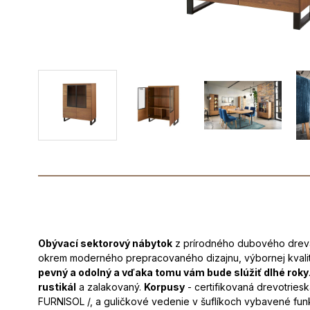
Obývací sektorový nábytok
z prírodného dubového dre
okrem moderného prepracovaného dizajnu, výbornej kvality
pevný a odolný a vďaka tomu vám bude slúžiť dlhé roky
rustikál
a zalakovaný.
Korpusy
- certifikovaná drevotriesk
FURNISOL /, a guličkové vedenie v šuflíkoch vybavené funk