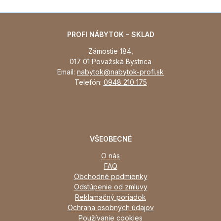
PROFI NÁBYTOK – SKLAD
Zámostie 184,
017 01 Považská Bystrica
Email:
nabytok@nabytok-profi.sk
Telefón:
0948 210 175
VŠEOBECNÉ
O nás
FAQ
Obchodné podmienky
Odstúpenie od zmluvy
Reklamačný poriadok
Ochrana osobných údajov
Používanie cookies