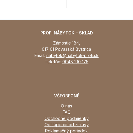
PROFI NÁBYTOK – SKLAD
Zámostie 184,
017 01 Považská Bystrica
Email:
nabytok@nabytok-profi.sk
Telefón:
0948 210 175
VŠEOBECNÉ
O nás
FAQ
Obchodné podmienky
Odstúpenie od zmluvy
Reklamačný poriadok