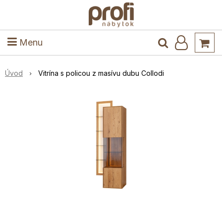
ele
Masív
Detské izby
Kuchyňa a jedáleň
Stoly a stoličky
Predsieň
Menu
Úvod
Vitrína s policou z masívu dubu Collodi