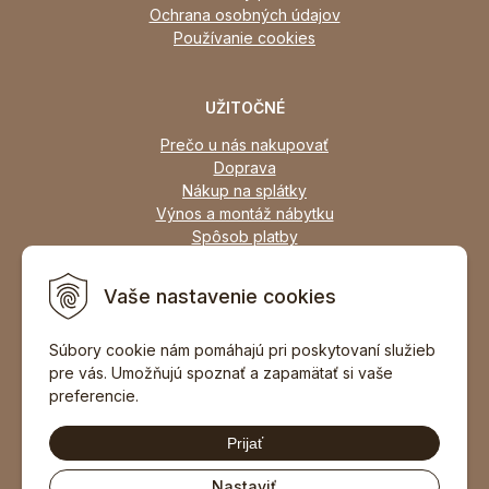
Ochrana osobných údajov
Používanie cookies
UŽITOČNÉ
Prečo u nás nakupovať
Doprava
Nákup na splátky
Výnos a montáž nábytku
Spôsob platby
Zľavy
Osobný odber
Vaše nastavenie cookies
Zariadime všetky typy interiérov
Súbory cookie nám pomáhajú pri poskytovaní služieb
pre vás. Umožňujú spoznať a zapamätať si vaše
DOPORUČIŤ ZNÁMEMU
preferencie.
Prijať
Nastaviť