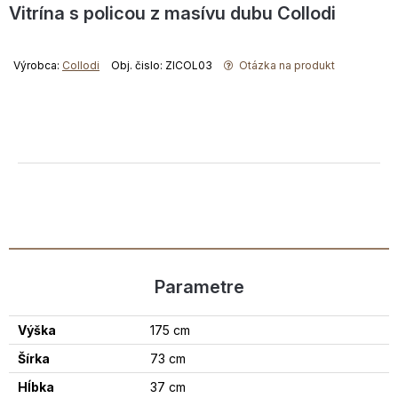
Vitrína s policou z masívu dubu Collodi
Výrobca:
Collodi
Obj. čislo: ZICOL03
Otázka na produkt
Parametre
Výška
175 cm
Šírka
73 cm
Hĺbka
37 cm