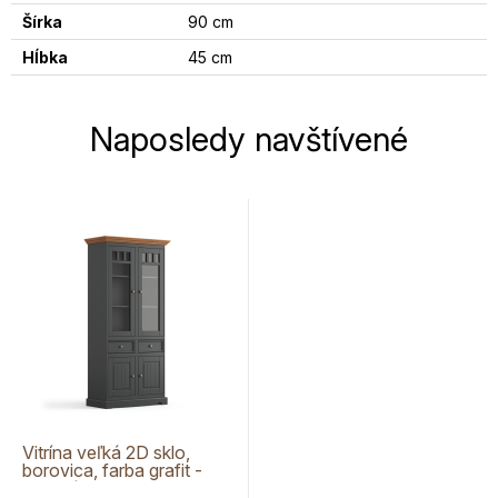
Šírka
90 cm
Hĺbka
45 cm
Naposledy navštívené
Vitrína veľká 2D sklo,
borovica, farba grafit -
dub, séria Belluno