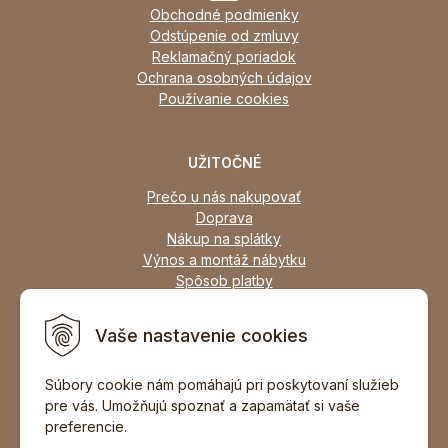
Obchodné podmienky
Odstúpenie od zmluvy
Reklamačný poriadok
Ochrana osobných údajov
Používanie cookies
UŽITOČNÉ
Prečo u nás nakupovať
Doprava
Nákup na splátky
Výnos a montáž nábytku
Spôsob platby
Zľavy
Osobný odber
Vaše nastavenie cookies
Zariadime všetky typy interiérov
Súbory cookie nám pomáhajú pri poskytovaní služieb
pre vás. Umožňujú spoznať a zapamätať si vaše
DOPORUČIŤ ZNÁMEMU
preferencie.