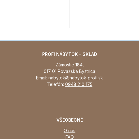
Elegante
PROFI NÁBYTOK – SKLAD
Zámostie 184,
017 01 Považská Bystrica
Email:
nabytok@nabytok-profi.sk
Telefón:
0948 210 175
VŠEOBECNÉ
O nás
FAQ