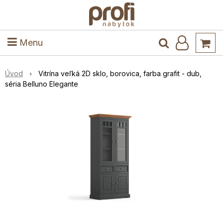
ele
Masív
Detské izby
Kuchyňa a jedáleň
Stoly a stoličky
Predsieň
Menu
Úvod
Vitrína veľká 2D sklo, borovica, farba grafit - dub,
séria Belluno Elegante