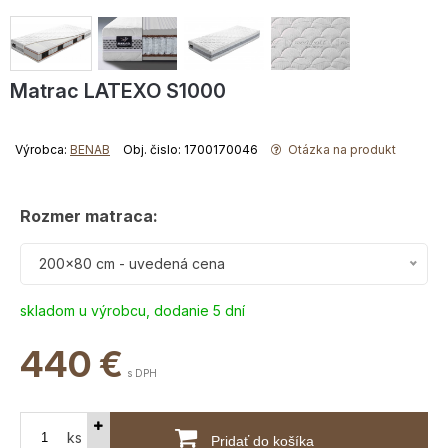
Matrac LATEXO S1000
Výrobca:
BENAB
Obj. čislo: 1700170046
Otázka na produkt
Rozmer matraca:
200x80 cm - uvedená cena
skladom u výrobcu, dodanie 5 dní
440
€
s DPH
ks
Pridať do košíka