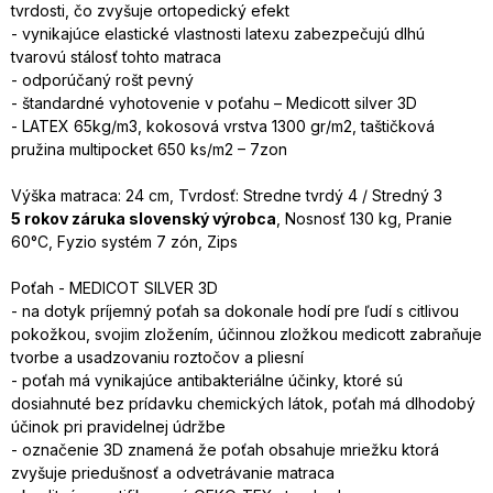
tvrdosti, čo zvyšuje ortopedický efekt
- vynikajúce elastické vlastnosti latexu zabezpečujú dlhú
tvarovú stálosť tohto matraca
- odporúčaný rošt pevný
- štandardné vyhotovenie v poťahu – Medicott silver 3D
- LATEX 65kg/m3, kokosová vrstva 1300 gr/m2, taštičková
pružina multipocket 650 ks/m2 – 7zon
Výška matraca: 24 cm, Tvrdosť: Stredne tvrdý 4 / Stredný 3
5 rokov záruka slovenský výrobca
, Nosnosť 130 kg, Pranie
60°C, Fyzio systém 7 zón, Zips
Poťah - MEDICOT SILVER 3D
- na dotyk príjemný poťah sa dokonale hodí pre ľudí s citlivou
pokožkou, svojim zložením, účinnou zložkou medicott zabraňuje
tvorbe a usadzovaniu roztočov a pliesní
- poťah má vynikajúce antibakteriálne účinky, ktoré sú
dosiahnuté bez prídavku chemických látok, poťah má dlhodobý
účinok pri pravidelnej údržbe
- označenie 3D znamená že poťah obsahuje mriežku ktorá
zvyšuje priedušnosť a odvetrávanie matraca