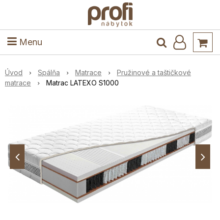
ele
Masív
Detské izby
Kuchyňa a jedáleň
Stoly a stoličky
Predsieň
Menu
Úvod
Spálňa
Matrace
Pružinové a taštičkové
matrace
Matrac LATEXO S1000