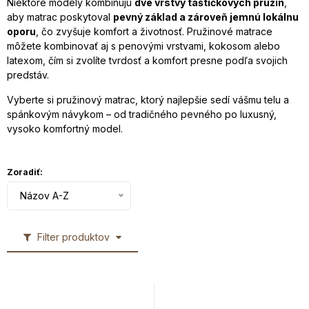
Niektoré modely kombinujú
dve vrstvy taštičkových pružín
,
aby matrac poskytoval
pevný základ a zároveň jemnú lokálnu
oporu
, čo zvyšuje komfort a životnosť. Pružinové matrace
môžete kombinovať aj s penovými vrstvami, kokosom alebo
latexom, čím si zvolíte tvrdosť a komfort presne podľa svojich
predstáv.
Vyberte si pružinový matrac, ktorý najlepšie sedí vášmu telu a
spánkovým návykom – od tradičného pevného po luxusný,
vysoko komfortný model.
Zoradiť:
Názov A-Z
Filter produktov