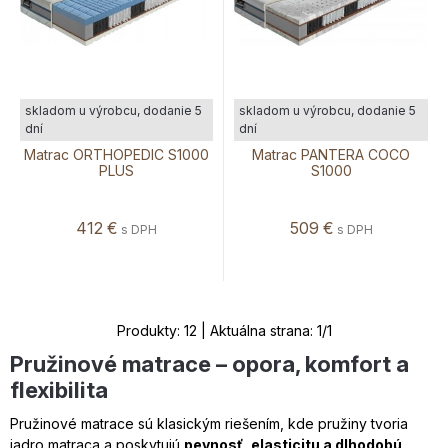
skladom u výrobcu, dodanie 5
skladom u výrobcu, dodanie 5
dní
dní
Matrac ORTHOPEDIC S1000
Matrac PANTERA COCO
PLUS
S1000
412
€
509
€
s DPH
s DPH
Produkty:
12
| Aktuálna strana:
1
/
1
Pružinové matrace – opora, komfort a
flexibilita
Pružinové matrace sú klasickým riešením, kde pružiny tvoria
jadro matraca a poskytujú
pevnosť, elasticitu a dlhodobú