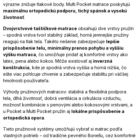
výrazne znižuje tlakové body. Multi Pocket matrace poskytujú
maximálnu ortopedickú podporu, tichý spánok a vysokú
životnosť
.
Dvojvrstvové taštičkové matrace
obsahujú dve vrstvy pružín
– spodná vrstva tvorí stabilný základ, horná jemnejšie pružiny
reagujú na tlak tela. Takéto riešenie zabezpečuje
lepšie
prispôsobenie telu, minimálny prenos pohybu a vyššiu
výšku matraca
, čo umožňuje pridať aj komfortné vrstvy ako
latex, pena alebo kokos. Môže existovať aj
inverzná
konštrukcia
, kde je spodná vrstva vyššia a horná nižšia, čo
ešte viac pohlcuje chvenie a zabezpečuje stabilitu pri väčšej
hmotnosti používateľa.
Výhody pružinových matracov: stabilná a flexibilná podpora
tela, dlhá životnosť, dobrá ventilácia a cirkulácia vzduchu,
možnosť kombinácie s penovými alebo kokosovými vrstvami, a
u Pocket a Multi Pocket pružín aj
lokálne prispôsobenie a
ortopedická opora
.
Tieto pružinové systémy umožňujú vybrať si matrac podľa
vlastných potrieb – od tradične pevného Bonellu, cez komfortné