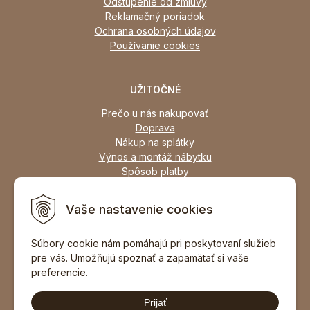
Odstúpenie od zmluvy
Reklamačný poriadok
Ochrana osobných údajov
Používanie cookies
UŽITOČNÉ
Prečo u nás nakupovať
Doprava
Nákup na splátky
Výnos a montáž nábytku
Spôsob platby
Zľavy
Osobný odber
Vaše nastavenie cookies
Zariadime všetky typy interiérov
Súbory cookie nám pomáhajú pri poskytovaní služieb
pre vás. Umožňujú spoznať a zapamätať si vaše
DOPORUČIŤ ZNÁMEMU
preferencie.
Prijať