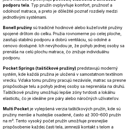
podporu tela
. Typ pružín ovplyvňuje komfort, pružnosť a
odolnosť matraca, a preto je dôležité poznať rozdiely medzi
jednotlivými systémami.
Bonell pružiny
sú tradičné hodinové alebo kužeľovité pružiny
spojené drôtom do celku. Pružia rovnomerne po celej ploche,
zaisťujú stabilnú podporu a dobrú ventiláciu, sú odolné a
cenovo dostupné. Ich nevýhodou je, že pohyb jednej osoby sa
prenáša na celú plochu matraca, čo znižuje individuálnu
podporu.
Pocket Springs (taštičkové pružiny)
predstavujú moderný
systém, kde každá pružina je uložená v samostatnom textilnom
vrecku. Vďaka tomu pružiny pracujú nezávisle, matrac sa presne
prispôsobuje telu a pohyb jednej osoby sa neprenáša na druhú.
Taštičkové pružiny umožňujú lepšie zóny tvrdosti a lokálnu
elasticitu, čo je ideálne pre páry alebo náročných užívateľov.
Multi Pocket
je vylepšená verzia taštičkových pružín, kde sú
pružiny menšie a hustejšie osadené, často až 300–600 pružín
na m². Tento vysoký počet pružín umožňuje presnejšie
prispôsobenie každej časti tela, jemnejší kontakt s telom a