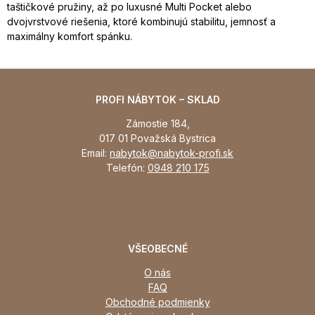
taštičkové pružiny, až po luxusné Multi Pocket alebo
dvojvrstvové riešenia, ktoré kombinujú stabilitu, jemnosť a
maximálny komfort spánku.
PROFI NÁBYTOK – SKLAD
Zámostie 184,
017 01 Považská Bystrica
Email:
nabytok@nabytok-profi.sk
Telefón:
0948 210 175
VŠEOBECNÉ
O nás
FAQ
Obchodné podmienky