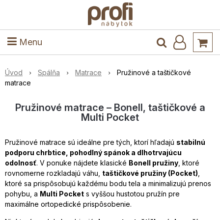
ele
Masív
Detské izby
Kuchyňa a jedáleň
Stoly a stoličky
Predsieň
Menu
Úvod
Spálňa
Matrace
Pružinové a taštičkové
matrace
Pružinové matrace – Bonell, taštičkové a
Multi Pocket
Pružinové matrace sú ideálne pre tých, ktorí hľadajú
stabilnú
podporu chrbtice, pohodlný spánok a dlhotrvajúcu
odolnosť
. V ponuke nájdete klasické
Bonell pružiny
, ktoré
rovnomerne rozkladajú váhu,
taštičkové pružiny (Pocket)
,
ktoré sa prispôsobujú každému bodu tela a minimalizujú prenos
pohybu, a
Multi Pocket
s vyššou hustotou pružín pre
maximálne ortopedické prispôsobenie.