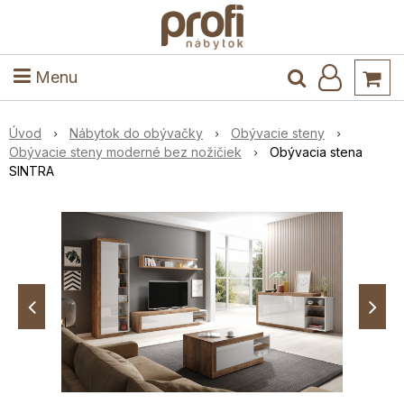
ele
Masív
Detské izby
Kuchyňa a jedáleň
Stoly a stoličky
Predsieň
Menu
Úvod
Nábytok do obývačky
Obývacie steny
Obývacie steny moderné bez nožičiek
Obývacia stena
SINTRA