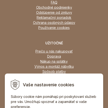
FAQ
Obchodné podmienky
Odstúpenie od zmluvy
Reklamačný poriadok
Ochrana osobných údajov
Používanie cookies
UŽITOČNÉ
Prečo u nás nakupovať
Doprava
Nákup na splátky
Výnos a montáž nábytku
Spôsob platby
Zľavy
Osobný odber
Vaše nastavenie cookies
Zariadime všetky typy interiérov
Súbory cookie nám pomáhajú pri poskytovaní služieb
pre vás. Umožňujú spoznať a zapamätať si vaše
DOPORUČIŤ ZNÁMEMU
preferencie.