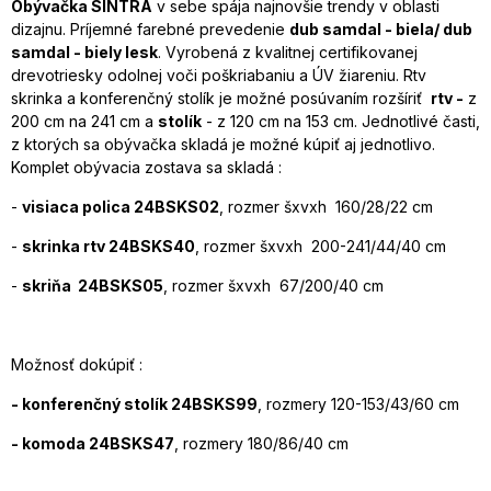
Obývačka SINTRA
v sebe spája najnovšie trendy v oblasti
dizajnu. Príjemné farebné prevedenie
dub samdal - biela/ dub
samdal - biely lesk
. Vyrobená z kvalitnej certifikovanej
drevotriesky odolnej voči poškriabaniu a ÚV žiareniu. Rtv
skrinka a konferenčný stolík je možné posúvaním rozšíriť
rtv -
z
200 cm na 241 cm a
stolík
- z 120 cm na 153 cm. Jednotlivé časti,
z ktorých sa obývačka skladá je možné kúpiť aj jednotlivo.
Komplet obývacia zostava sa skladá :
-
visiaca polica 24BSKS02
, rozmer šxvxh 160/28/22 cm
-
skrinka rtv 24BSKS40
, rozmer šxvxh 200-241/44/40 cm
-
skriňa 24BSKS05
, rozmer šxvxh 67/200/40 cm
Možnosť dokúpiť :
- konferenčný stolík 24BSKS99
, rozmery 120-153/43/60 cm
- komoda 24BSKS47
, rozmery 180/86/40 cm