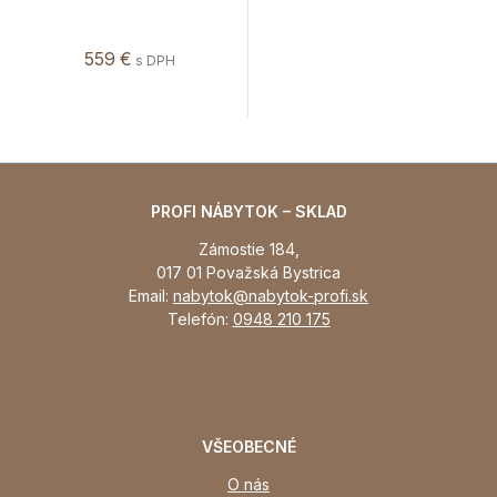
559 €
s DPH
PROFI NÁBYTOK – SKLAD
Zámostie 184,
017 01 Považská Bystrica
Email:
nabytok@nabytok-profi.sk
Telefón:
0948 210 175
VŠEOBECNÉ
O nás