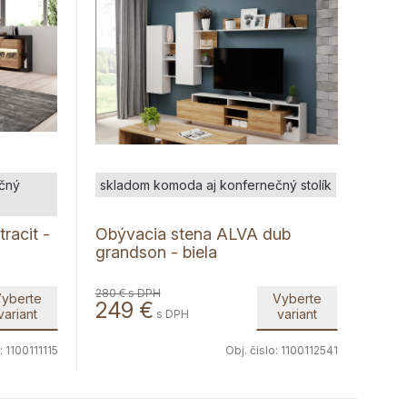
čný
skladom komoda aj konfernečný stolík
racit -
Obývacia stena ALVA dub
grandson - biela
280 €
s DPH
yberte
Vyberte
249
€
variant
variant
s DPH
:
1100111115
Obj. čislo:
1100112541