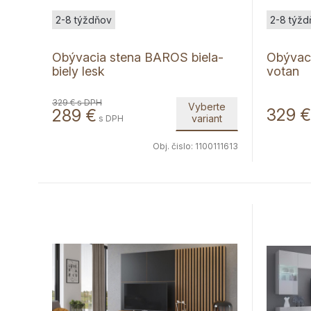
2-8 týždňov
2-8 týžd
Obývacia stena BAROS biela-
Obývac
biely lesk
votan
329 €
s DPH
Vyberte
329
€
289
€
variant
s DPH
Obj. čislo:
1100111613