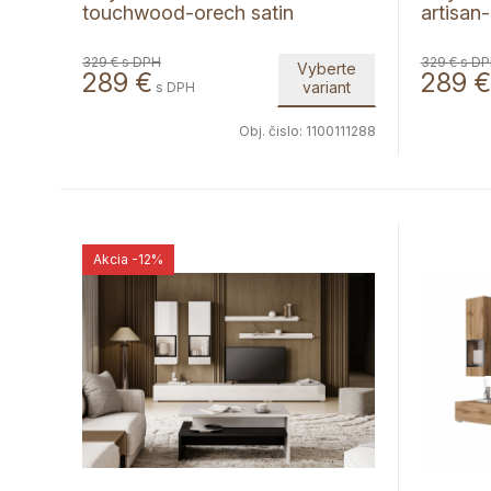
touchwood-orech satin
artisan
329 €
s DPH
329 €
s D
Vyberte
289
€
289
€
variant
s DPH
Obj. čislo:
1100111288
Akcia
-12%