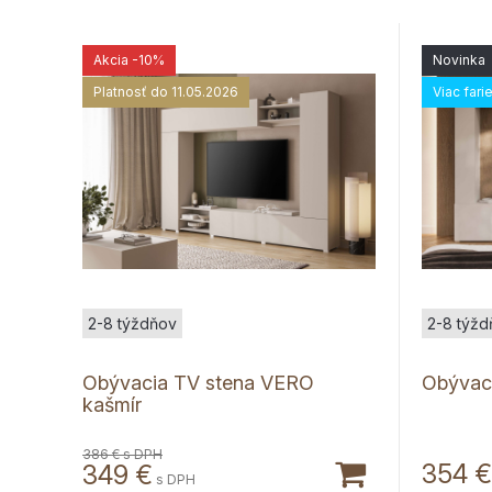
Akcia
-10%
Novinka
Platnosť do 11.05.2026
Viac fari
2-8 týždňov
2-8 týžd
Obývacia TV stena VERO
Obývaci
kašmír
386 €
s DPH
354
€
349
€
s DPH