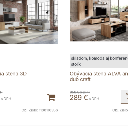
skladom, komoda aj konferen
stolík
ia stena 3D
Obývacia stena ALVA ant
dub craft
PH
358 €
s DPH
V
289
€
s DPH
s DPH
Obj. čislo:
1100110856
Obj. čislo