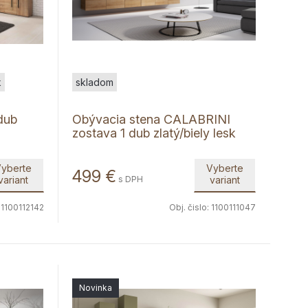
k
skladom
dub
Obývacia stena CALABRINI
zostava 1 dub zlatý/biely lesk
yberte
Vyberte
499
€
variant
s DPH
variant
:
1100112142
Obj. čislo:
1100111047
Novinka