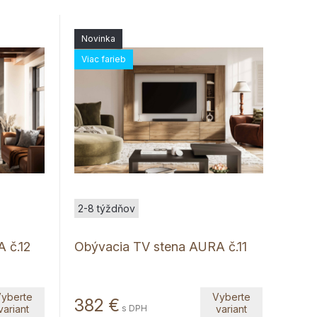
Novinka
Viac farieb
2-8 týždňov
 č.12
Obývacia TV stena AURA č.11
yberte
Vyberte
382
€
variant
s DPH
variant