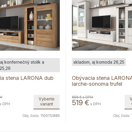
aj konfernečný stolík a
skladom, aj komoda 26,25
25,26
ia stena LARONA dub
Obývacia stena LARONA
larche-sonoma trufel
PH
656 €
s DPH
Vyberte
V
519
€
variant
s DPH
s DPH
Obj. čislo:
1100112885
Obj. čislo: