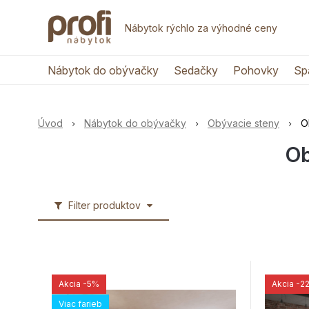
Nábytok rýchlo za výhodné ceny
Nábytok do obývačky
Sedačky
Pohovky
Sp
Úvod
Nábytok do obývačky
Obývacie steny
O
Ob
Filter produktov
Akcia
-5%
Akcia
-2
Viac farieb