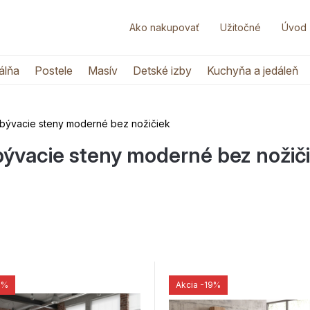
Ako nakupovať
Užitočné
Úvod
álňa
Postele
Masív
Detské izby
Kuchyňa a jedáleň
bývacie steny moderné bez nožičiek
ývacie steny moderné bez nožič
2%
Akcia
-19%