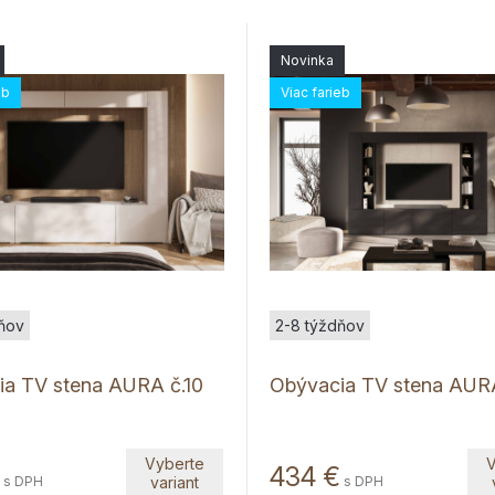
Novinka
eb
Viac farieb
ňov
2-8 týždňov
a TV stena AURA č.10
Obývacia TV stena AURA
Vyberte
V
434
€
s DPH
variant
s DPH