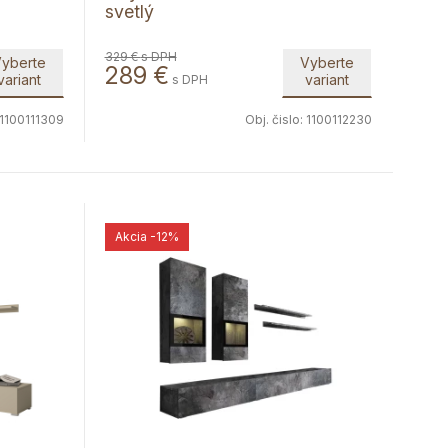
svetlý
329 €
s DPH
yberte
Vyberte
289
€
variant
variant
s DPH
1100111309
Obj. čislo:
1100112230
Akcia
-12%