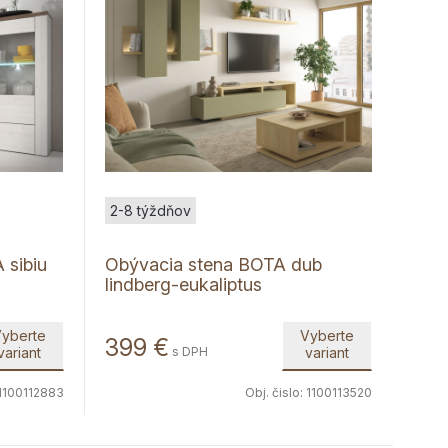
2-8 týždňov
 sibiu
Obývacia stena BOTA dub
lindberg-eukaliptus
yberte
Vyberte
399
€
variant
s DPH
variant
1100112883
Obj. čislo:
1100113520