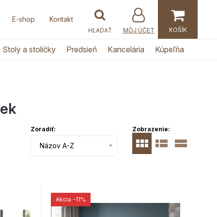
E-shop
Kontakt
MÔJ ÚČET
Stoly a stoličky
Predsieň
Kancelária
Kúpeľňa
iek
Zoradiť:
Zobrazenie:
Názov A-Z
Akcia
-11%