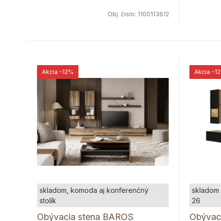
Obj. čislo:
1100113612
Akcia
-12%
Akcia
-1
skladom, komoda aj konferenčný
skladom 
stolík
26
Obývacia stena BAROS
Obývac