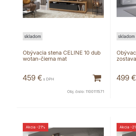
skladom
skladom
Obývacia stena CELINE 10 dub
Obývac
wotan-čierna mat
zostava 
459
€
499
€
s DPH
Obj. čislo:
1100111571
Akcia
-21%
Akcia
-2