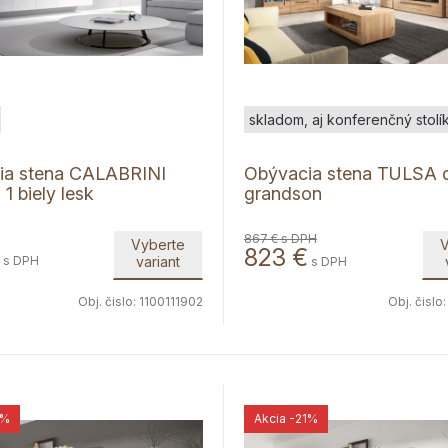
skladom, aj konferenčný stolí
ia stena CALABRINI
Obývacia stena TULSA 
1 biely lesk
grandson
867 €
s DPH
Vyberte
V
823
€
s DPH
variant
s DPH
Obj. čislo:
1100111902
Obj. čislo
1%
Akcia
-21%