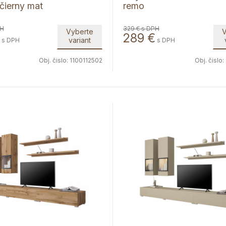
-čierny mat
remo
PH
329 €
s DPH
Vyberte
V
289
€
variant
s DPH
s DPH
Obj. čislo:
1100112502
Obj. čislo: