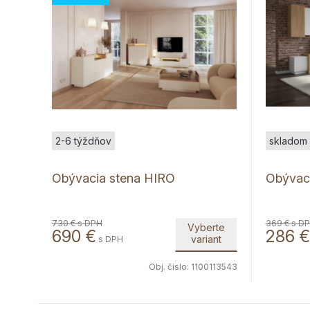
2-6 týždňov
skladom
Obývacia stena HIRO
Obývac
730 €
s DPH
369 €
s D
Vyberte
690
€
286
€
variant
s DPH
Obj. čislo:
1100113543