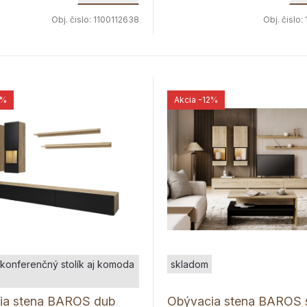
Obj. čislo:
1100112638
Obj. čislo:
2%
Akcia
-12%
konferenčný stolík aj komoda
skladom
ia stena BAROS dub
Obývacia stena BAROS 