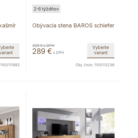
2-6 týždňov
kašmír
Obývacia stena BAROS schiefer
329 €
s DPH
yberte
Vyberte
289
€
variant
variant
s DPH
1100111982
Obj. čislo:
1100112236