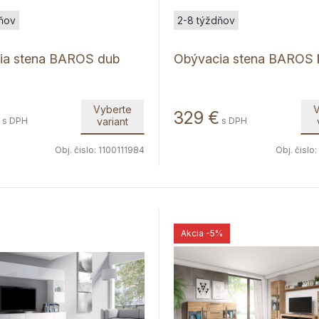
ňov
2-8 týždňov
ia stena BAROS dub
Obývacia stena BAROS 
Vyberte
V
329
€
s DPH
variant
s DPH
Obj. čislo:
1100111984
Obj. čislo:
Akcia
-5%