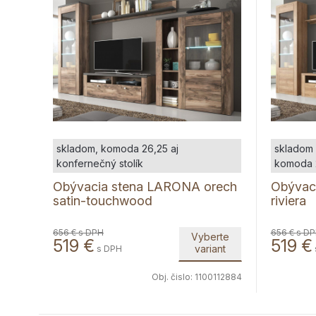
skladom, komoda 26,25 aj
skladom 
konfernečný stolík
komoda 
Obývacia stena LARONA orech
Obývac
satin-touchwood
riviera
656 €
s DPH
656 €
s D
Vyberte
519
€
519
€
variant
s DPH
Obj. čislo:
1100112884