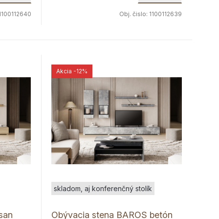
1100112640
Obj. čislo:
1100112639
Akcia
-12%
skladom, aj konferenčný stolík
san
Obývacia stena BAROS betón