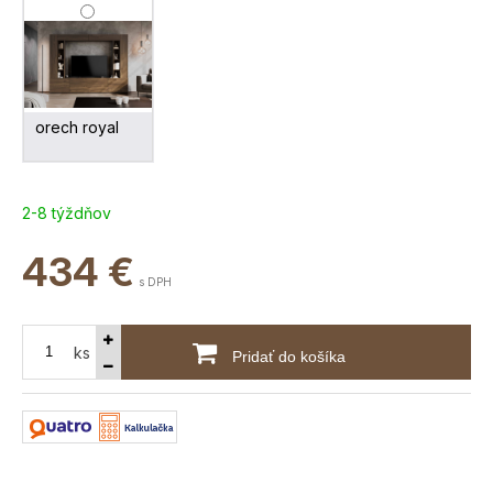
orech royal
2-8 týždňov
434
€
s DPH
ks
Pridať do košíka