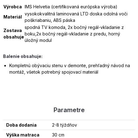
Výrobca
IMS Helvetia (certifikovaná európska výroba)
vysokokvalitná laminovaná LTD doska odolná voči
Materiál
poškriabaniu, ABS páska
spodná TV komoda, 2x bočný regál-vkladanie z
Zostava
boku,2x bočný regál-vkladanie z predu, horný
obsahuje
úložný modul
Balenie obsahuje:
Kompletnú obývaciu stenu v demonte
, p
rehľadný návod na
montáž
, v
šetok potrebný spojovací materiál
Parametre
Doba dodania
2-8 týždňov
Výška matraca
30 cm