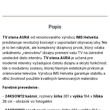
Popis
TV stena AURA
od renomovaného výrobcu
IMS Helvetia
predstavuje revolučný koncept v usporiadaní obývacej izby. Nie
je to len nábytok, ale komplexný dizajnový prvok, ktorý vďaka
unikátnemu „rámovému“ dizajnu premení vašu TV na ústredné
umelecké dielo interiéru.
TV stena AURA
je určená pre
moderné interiéry vyžadujúce čistotu dizajnu a skrytú funkčnosť.
Ide o modulárnu zostavu, ktorej hlavným estetickým prvkom je
orámovanie televízie. Výrobca IMS Helvetia garantuje stabilitu a
dlhú životnosť použitím kvalitných laminovaných materiálov.
Farebné prevedenie :
-
24KSOW12 kašmír
, rozmery
šírka
261 x
výška
194 x
hĺbka
28 cm - obrázok vo fotogalérii