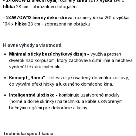
-
24OROW12 orech royal
, rozmery
šírka
261 x
výška
194 x
hĺbka
28 cm - obrázok vo fotogalérii
-
24W7OW12 čierny dekor dreva
, rozmery
šírka
261 x
výška
194 x
hĺbka
28 cm - zobrazená na obrázku
Hlavné výhody a vlastnosti:
Minimalistický bezúchytkový dizajn -
využíva presah
dvierok nad korpusom, ktorý zachováva čisté línie a necháva
vyniknúť textúru materiálu.
Koncept „Rámu“ -
televízor je osadený do vnútra zostavy,
čo vytvára efekt hĺbky a luxusného domáceho kina.
Inteligentné úložisko -
kombinuje uzatvorené moduly
(horné a dolné skrinky) na techniku a káble s otvorenými
bočnými regálmi pre dekorácie a knihy.
Technická špecifikácia: