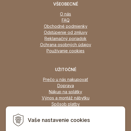
VŠEOBECNÉ
O nás
FAQ
Obchodné podmienky
Odstúpenie od zmluvy
Reklamačný poriadok
Ochrana osobných údajov
Používanie cookies
UŽITOČNÉ
Prečo u nás nakupovať
Doprava
Nákup na splátky
Výnos a montáž nábytku
Spôsob platby
Zľavy
Osobný odber
Vaše nastavenie cookies
Zariadime všetky typy interiérov