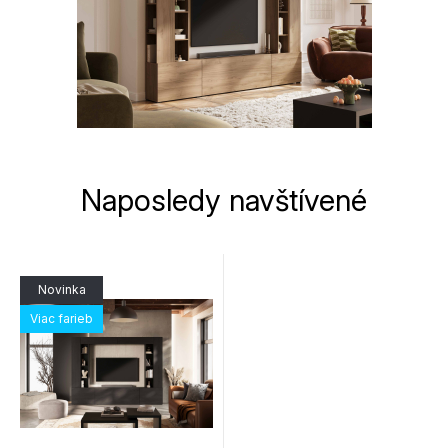
Naposledy navštívené
Novinka
Viac farieb