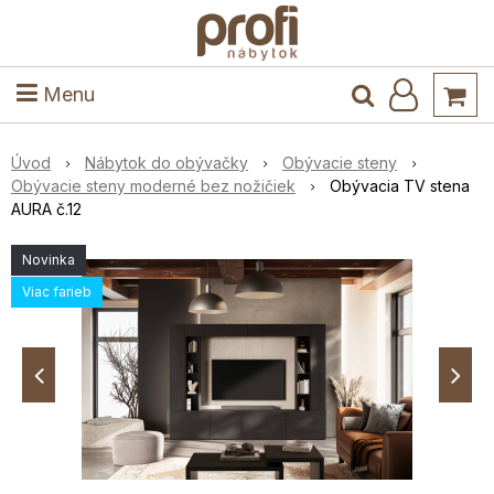
ele
Masív
Detské izby
Kuchyňa a jedáleň
Stoly a stoličky
Predsieň
Menu
Úvod
Nábytok do obývačky
Obývacie steny
Obývacie steny moderné bez nožičiek
Obývacia TV stena
AURA č.12
Novinka
Viac farieb