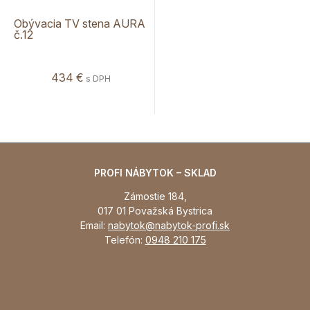
Obývacia TV stena AURA
č.12
434 €
s DPH
PROFI NÁBYTOK – SKLAD
Zámostie 184,
017 01 Považská Bystrica
Email:
nabytok@nabytok-profi.sk
Telefón:
0948 210 175