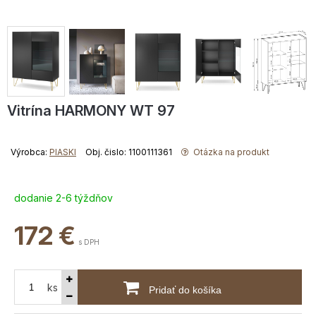
Vitrína HARMONY WT 97
Výrobca:
PIASKI
Obj. čislo: 1100111361
Otázka na produkt
dodanie 2-6 týždňov
172
€
s DPH
ks
Pridať do košíka