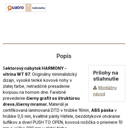
Popis
S
ektorový nábytok HARMONY -
Prílohy na
vitrína WT 97.
Originálny minimalistický
stiahnutie
dizajn, vysoké tenké kovové nohy v
zlatej farbe, netradičné presadenie
Montážny
korpusu na hornom dne. Farebné
návod
prevedenie
čierny grafit so štruktúrou
dreva /čierny mramor.
Materiál je
certifikovaná laminovaná DTD v hrúbke 16mm,
ABS páska
v
hrúbke 0,5 mm, kvalitné pánty Häfele, bezdotykové otváranie
šuflíkov a dverí PUSH TO OPEN, kovová nožička o priemere 10