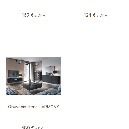
167
€
124
€
s DPH
s DPH
Obývacia stena HARMONY
589
€
s DPH