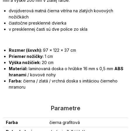
mm a výške 200 mm v zlatej farbe.
dvojdverová matná čierna vitrína na zlatých kovových
nožičkách
čiastočne presklenné dvierka
v presklennej časti sú dve police zo skla
Rozmer (šxvxh):
97 x 122 x 37 cm
Priemer nožičky:
1 cm
Výška nožičiek:
20 cm
Materiál:
laminovaná doska o hrúbke 16 mm s 0,5 mm
ABS
hranami
/ kovové nohy
Farba:
čierna / zlatá / vrchná doska s imitáciou čierneho
mramoru
Parametre
Farba
čierna grafitová